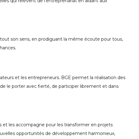
lles qui relèvent de l’entreprenariat en aidant aux
e tout son sens, en prodiguant la même écoute pour tous,
chances.
teurs et les entrepreneurs. BGE permet la réalisation des
e le porter avec fierté, de participer librement et dans
les et les accompagne pour les transformer en projets
e nouvelles opportunités de développement harmonieux,