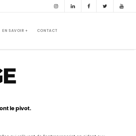
EN SAVOIR +
CONTACT
GE
nt le pivot.