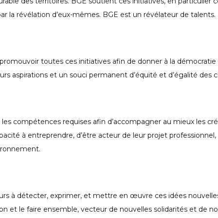
e des territoires. BGE soutient ces initiatives, en particulier ce
ar la révélation d’eux-mêmes. BGE est un révélateur de talents.
promouvoir toutes ces initiatives afin de donner à la démocrati
urs aspirations et un souci permanent d’équité et d’égalité des 
s les compétences requises afin d’accompagner au mieux les créa
ité à entreprendre, d’être acteur de leur projet professionnel, d
vironnement.
ateurs à détecter, exprimer, et mettre en œuvre ces idées nouvel
ion et le faire ensemble, vecteur de nouvelles solidarités et d